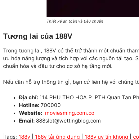
Thiết kế an toàn và tiêu chuẩn
Tương lai của 188V
Trong tương lai, 188V có thể trở thành một chuẩn tha
ưu hóa năng lượng và tích hợp với các nguồn tái tạo. S
chuẩn hóa và đầu tư cho cơ sở hạ tầng mới.
Nếu cần hỗ trợ thông tin gì, bạn cứ liên hệ với chúng t
Địa chỉ:
114 PHU THO HOA P. PTH Quan Tan Ph
Hotline:
700000
Website:
moviesming.com.co
Email:
888slot@wettingblog.com
Tags:
188v
|
188v tải ứng dụng
|
188v uy tín không
|
co