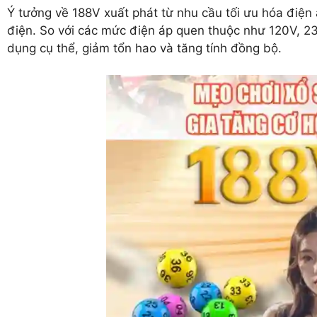
Ý tưởng về 188V xuất phát từ nhu cầu tối ưu hóa điện 
điện. So với các mức điện áp quen thuộc như 120V, 2
dụng cụ thể, giảm tổn hao và tăng tính đồng bộ.