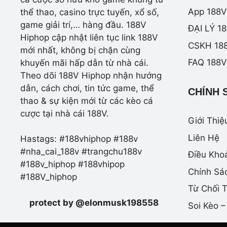
App 188V
thể thao, casino trực tuyến, xổ số,
game giải trí,… hàng đầu. 188V
ĐẠI LÝ 1
Hiphop cập nhật liên tục link 188V
CSKH 18
mới nhất, không bị chặn cùng
FAQ 188V
khuyến mãi hấp dẫn từ nhà cái.
Theo dõi 188V Hiphop nhận hướng
dẫn, cách chơi, tin tức game, thể
CHÍNH 
thao & sự kiện mới từ các kèo cá
cược tại nhà cái 188V.
Giới Thiệ
Liên Hệ
Hastags: #188vhiphop #188v
#nha_cai_188v #trangchu188v
Điều Kho
#188v_hiphop #188vhipop
Chính Sá
#188V_hiphop
Từ Chối 
protect by @elonmusk198558
Soi Kèo 