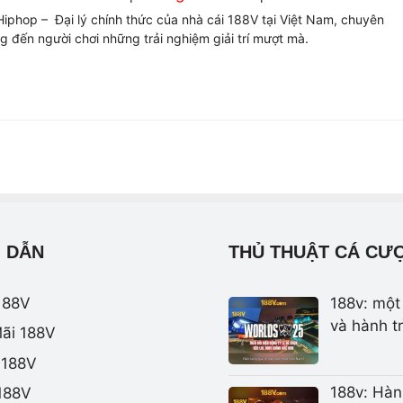
iphop – Đại lý chính thức của nhà cái 188V tại Việt Nam, chuyên
 đến người chơi những trải nghiệm giải trí mượt mà.
 DẪN
THỦ THUẬT CÁ CƯ
188V
188v: một
và hành t
ãi 188V
 188V
188v: Hàn
 188V