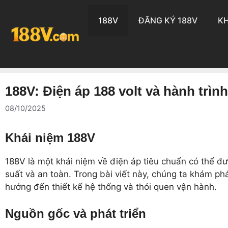
Chuyển
đến
188V
ĐĂNG KÝ 188V
KH
nội
dung
188V: Điện áp 188 volt và hành trì
08/10/2025
Khái niệm 188V
188V là một khái niệm về điện áp tiêu chuẩn có thể đư
suất và an toàn. Trong bài viết này, chúng ta khám p
hưởng đến thiết kế hệ thống và thói quen vận hành.
Nguồn gốc và phát triển