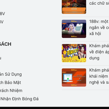
các chữ s
88V
188v: một 
8V
ngắn về c
xã hội
SÁCH
Khám phá
về điện á
u
dụng
Khám phá
ản Sử Dụng
khái niệm
nghệ và s
ch Bảo Mật
Trách Nhiệm
– Nhận Định Bóng Đá