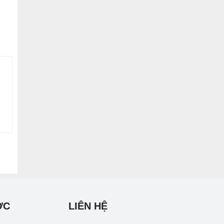
ỢC
LIÊN HỆ