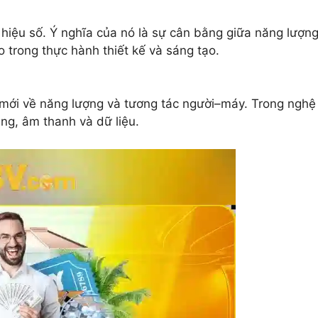
 hiệu số. Ý nghĩa của nó là sự cân bằng giữa năng lượn
o trong thực hành thiết kế và sáng tạo.
 mới về năng lượng và tương tác người–máy. Trong nghệ
áng, âm thanh và dữ liệu.