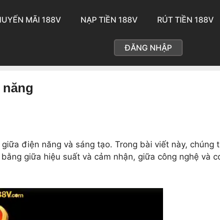
UYẾN MÃI 188V
NẠP TIỀN 188V
RÚT TIỀN 188V
ĐĂNG NHẬP
m năng
 giữa điện năng và sáng tạo. Trong bài viết này, chúng 
n bằng giữa hiệu suất và cảm nhận, giữa công nghệ và c