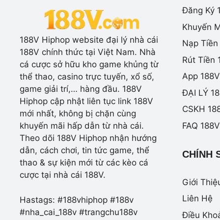
Đăng Ký 
Khuyến M
188V Hiphop website đại lý nhà cái
Nạp Tiền
188V chính thức tại Việt Nam. Nhà
Rút Tiền
cá cược sở hữu kho game khủng từ
App 188V
thể thao, casino trực tuyến, xổ số,
game giải trí,… hàng đầu. 188V
ĐẠI LÝ 1
Hiphop cập nhật liên tục link 188V
CSKH 18
mới nhất, không bị chặn cùng
FAQ 188V
khuyến mãi hấp dẫn từ nhà cái.
Theo dõi 188V Hiphop nhận hướng
dẫn, cách chơi, tin tức game, thể
CHÍNH 
thao & sự kiện mới từ các kèo cá
cược tại nhà cái 188V.
Giới Thiệ
Liên Hệ
Hastags: #188vhiphop #188v
#nha_cai_188v #trangchu188v
Điều Kho