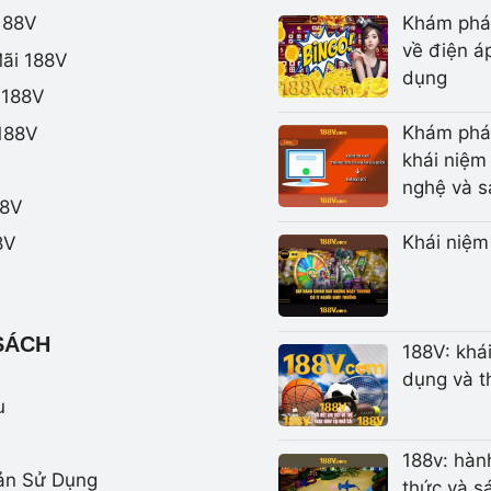
188V
Khám phá
về điện á
ãi 188V
dụng
 188V
Khám phá
 188V
khái niệm
nghệ và s
88V
Khái niệm
8V
SÁCH
188V: khá
dụng và t
u
188v: hành
ản Sử Dụng
thức và s