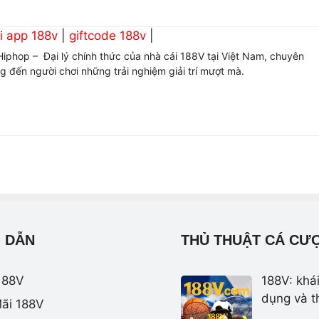
ải app 188v
|
giftcode 188v
|
iphop – Đại lý chính thức của nhà cái 188V tại Việt Nam, chuyên
 đến người chơi những trải nghiệm giải trí mượt mà.
 DẪN
THỦ THUẬT CÁ CƯ
188V
188V: khá
dụng và t
ãi 188V