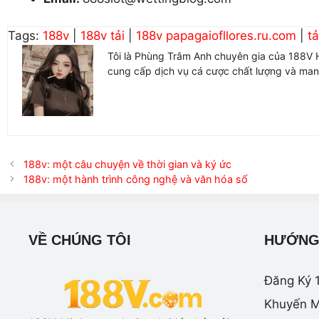
Tags:
188v
|
188v tải
|
188v papagaiofllores.ru.com
|
t
Tôi là Phùng Trâm Anh chuyên gia của 188V H
cung cấp dịch vụ cá cược chất lượng và mang
188v: một câu chuyện về thời gian và ký ức
188v: một hành trình công nghệ và văn hóa số
VỀ CHÚNG TÔI
HƯỚNG
Đăng Ký 
Khuyến M