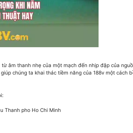
n từ âm thanh nhẹ của một mạch đến nhịp đập của ngu
m giúp chúng ta khai thác tiềm năng của 188v một cách 
ôi:
u Thanh pho Ho Chi Minh