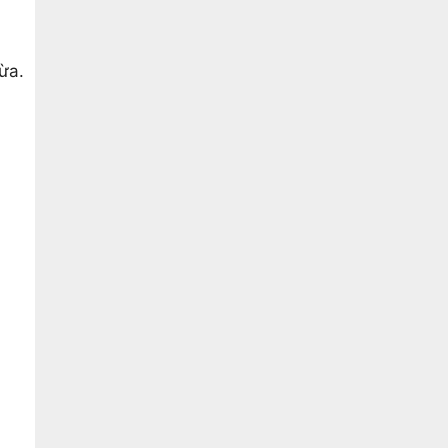
.
ừa.