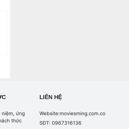
ỢC
LIÊN HỆ
i niệm, ứng
Website:moviesming.com.co
hách thức
SĐT: 0967316136