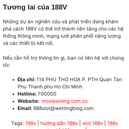
Tương lai của 188V
Những dự án nghiên cứu và phát triển đang khám
phá cách 188V có thể trở thành nền tảng cho các hệ
thống thông minh, mạng lưới phân phối năng lượng
và các thiết bị kết nối.
Nếu cần hỗ trợ thông tin gì, bạn cứ liên hệ với chúng
tôi:
Địa chỉ:
114 PHU THO HOA P. PTH Quan Tan
Phu Thanh pho Ho Chi Minh
Hotline:
700000
Website:
moviesming.com.co
Email:
888slot@wettingblog.com
Tags:
188v
|
hướng dẫn 188v
|
slot 188v
|
188v