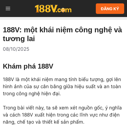
Chuyển
MENU
ĐĂNG KÝ
đến
nội
dung
188V: một khái niệm công nghệ và
tương lai
08/10/2025
Khám phá 188V
188V là một khái niệm mang tính biểu tượng, gợi lên
hình ảnh của sự cân bằng giữa hiệu suất và an toàn
trong công nghệ hiện đại.
Trong bài viết này, ta sẽ xem xét nguồn gốc, ý nghĩa
và cách 188V xuất hiện trong các lĩnh vực như điện
năng, chế tạo và thiết kế sản phẩm.