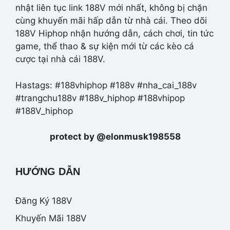
nhật liên tục link 188V mới nhất, không bị chặn
cùng khuyến mãi hấp dẫn từ nhà cái. Theo dõi
188V Hiphop nhận hướng dẫn, cách chơi, tin tức
game, thể thao & sự kiện mới từ các kèo cá
cược tại nhà cái 188V.
Hastags: #188vhiphop #188v #nha_cai_188v
#trangchu188v #188v_hiphop #188vhipop
#188V_hiphop
protect by @elonmusk198558
HƯỚNG DẪN
Đăng Ký 188V
Khuyến Mãi 188V