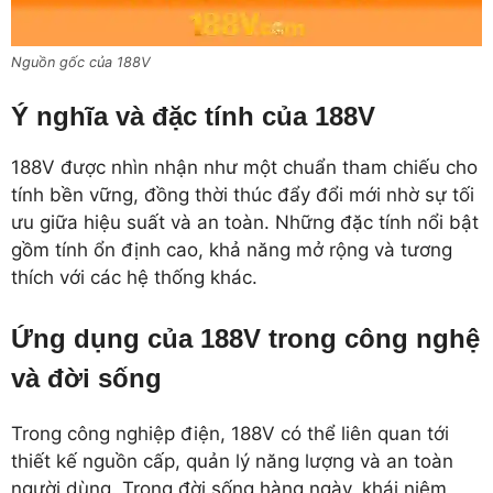
Nguồn gốc của 188V
Ý nghĩa và đặc tính của 188V
188V được nhìn nhận như một chuẩn tham chiếu cho
tính bền vững, đồng thời thúc đẩy đổi mới nhờ sự tối
ưu giữa hiệu suất và an toàn. Những đặc tính nổi bật
gồm tính ổn định cao, khả năng mở rộng và tương
thích với các hệ thống khác.
Ứng dụng của 188V trong công nghệ
và đời sống
Trong công nghiệp điện, 188V có thể liên quan tới
thiết kế nguồn cấp, quản lý năng lượng và an toàn
người dùng. Trong đời sống hàng ngày, khái niệm