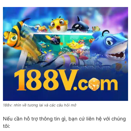
188v: nhìn về tương lai và các câu hỏi mở
Nếu cần hỗ trợ thông tin gì, bạn cứ liên hệ với chúng
tôi: