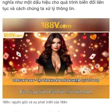
nghĩa như một dấu hiệu cho quá trình biến đổi liên
tục và cách chúng ta xử lý thông tin.
188v: nguồn gốc và sự phát triển của 188v