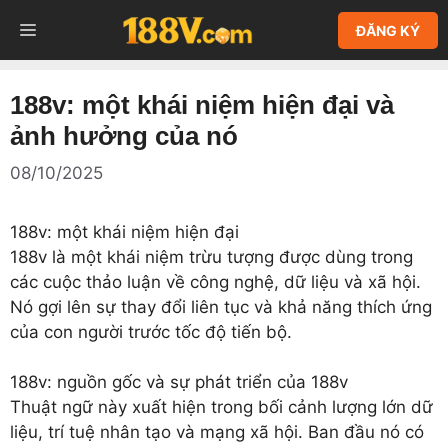
Chuyển
MENU
ĐĂNG KÝ
đến
nội
dung
188v: một khái niệm hiện đại và
ảnh hưởng của nó
08/10/2025
188v: một khái niệm hiện đại
188v là một khái niệm trừu tượng được dùng trong
các cuộc thảo luận về công nghệ, dữ liệu và xã hội.
Nó gợi lên sự thay đổi liên tục và khả năng thích ứng
của con người trước tốc độ tiến bộ.
188v: nguồn gốc và sự phát triển của 188v
Thuật ngữ này xuất hiện trong bối cảnh lượng lớn dữ
liệu, trí tuệ nhân tạo và mạng xã hội. Ban đầu nó có