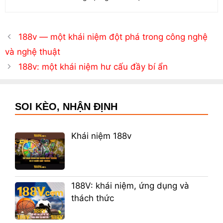
188v — một khái niệm đột phá trong công nghệ
và nghệ thuật
188v: một khái niệm hư cấu đầy bí ẩn
SOI KÈO, NHẬN ĐỊNH
Khái niệm 188v
188V: khái niệm, ứng dụng và
thách thức