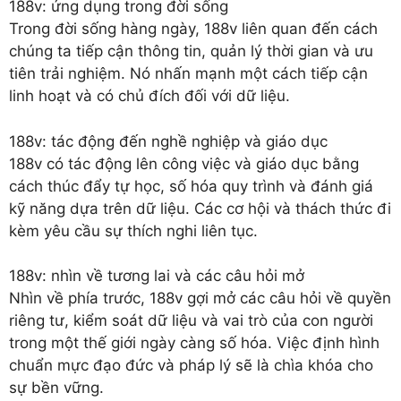
188v: ứng dụng trong đời sống
Trong đời sống hàng ngày, 188v liên quan đến cách
chúng ta tiếp cận thông tin, quản lý thời gian và ưu
tiên trải nghiệm. Nó nhấn mạnh một cách tiếp cận
linh hoạt và có chủ đích đối với dữ liệu.
188v: tác động đến nghề nghiệp và giáo dục
188v có tác động lên công việc và giáo dục bằng
cách thúc đẩy tự học, số hóa quy trình và đánh giá
kỹ năng dựa trên dữ liệu. Các cơ hội và thách thức đi
kèm yêu cầu sự thích nghi liên tục.
188v: nhìn về tương lai và các câu hỏi mở
Nhìn về phía trước, 188v gợi mở các câu hỏi về quyền
riêng tư, kiểm soát dữ liệu và vai trò của con người
trong một thế giới ngày càng số hóa. Việc định hình
chuẩn mực đạo đức và pháp lý sẽ là chìa khóa cho
sự bền vững.