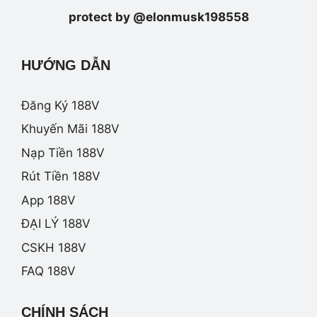
protect by @elonmusk198558
HƯỚNG DẪN
Đăng Ký 188V
Khuyến Mãi 188V
Nạp Tiền 188V
Rút Tiền 188V
App 188V
ĐẠI LÝ 188V
CSKH 188V
FAQ 188V
CHÍNH SÁCH