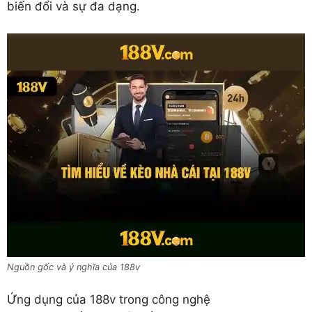
biến đổi và sự đa dạng.
Nguồn gốc và ý nghĩa của 188v
Ứng dụng của 188v trong công nghệ