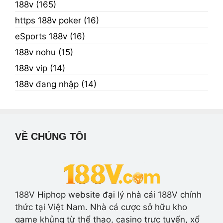
188v (165)
https 188v poker (16)
eSports 188v (16)
188v nohu (15)
188v vip (14)
188v đang nhập (14)
VỀ CHÚNG TÔI
188V Hiphop website đại lý nhà cái 188V chính
thức tại Việt Nam. Nhà cá cược sở hữu kho
game khủng từ thể thao, casino trực tuyến, xổ