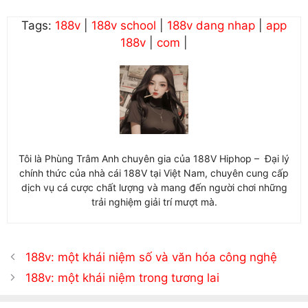
Tags:
188v
|
188v school
|
188v dang nhap
|
app
188v
|
com
|
Tôi là Phùng Trâm Anh chuyên gia của 188V Hiphop – Đại lý
chính thức của nhà cái 188V tại Việt Nam, chuyên cung cấp
dịch vụ cá cược chất lượng và mang đến người chơi những
trải nghiệm giải trí mượt mà.
188v: một khái niệm số và văn hóa công nghệ
188v: một khái niệm trong tương lai