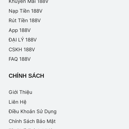
Khuyến Mãi 188V
Nạp Tiền 188V
Rút Tiền 188V
App 188V
ĐẠI LÝ 188V
CSKH 188V
FAQ 188V
CHÍNH SÁCH
Giới Thiệu
Liên Hệ
Điều Khoản Sử Dụng
Chính Sách Bảo Mật