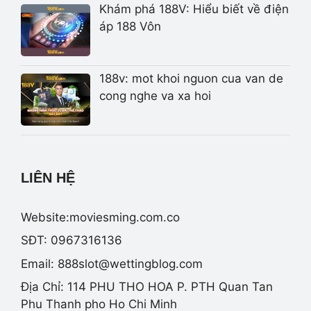
Khám phá 188V: Hiểu biết về điện
áp 188 Vôn
188v: mot khoi nguon cua van de
cong nghe va xa hoi
LIÊN HỆ
Website:moviesming.com.co
SĐT: 0967316136
Email:
888slot@wettingblog.com
Địa Chỉ: 114 PHU THO HOA P. PTH Quan Tan
Phu Thanh pho Ho Chi Minh