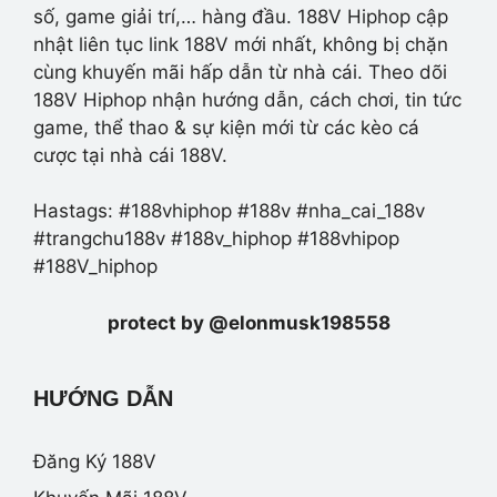
số, game giải trí,… hàng đầu. 188V Hiphop cập
nhật liên tục link 188V mới nhất, không bị chặn
cùng khuyến mãi hấp dẫn từ nhà cái. Theo dõi
188V Hiphop nhận hướng dẫn, cách chơi, tin tức
game, thể thao & sự kiện mới từ các kèo cá
cược tại nhà cái 188V.
Hastags: #188vhiphop #188v #nha_cai_188v
#trangchu188v #188v_hiphop #188vhipop
#188V_hiphop
protect by @elonmusk198558
HƯỚNG DẪN
Đăng Ký 188V