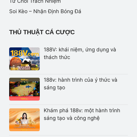
Từ Chối Trách Nhiệm
Soi Kèo – Nhận Định Bóng Đá
THỦ THUẬT CÁ CƯỢC
188V: khái niệm, ứng dụng và
thách thức
188v: hành trình của ý thức và
sáng tạo
Khám phá 188v: một hành trình
sáng tạo và công nghệ