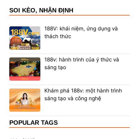
SOI KÈO, NHẬN ĐỊNH
188V: khái niệm, ứng dụng và
thách thức
188v: hành trình của ý thức và
sáng tạo
Khám phá 188v: một hành trình
sáng tạo và công nghệ
POPULAR TAGS