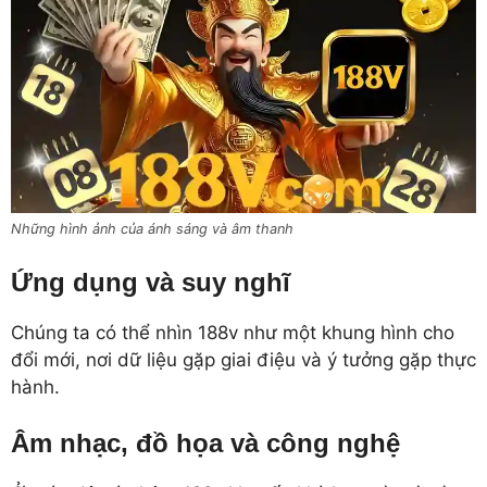
Những hình ảnh của ánh sáng và âm thanh
Ứng dụng và suy nghĩ
Chúng ta có thể nhìn 188v như một khung hình cho
đổi mới, nơi dữ liệu gặp giai điệu và ý tưởng gặp thực
hành.
Âm nhạc, đồ họa và công nghệ