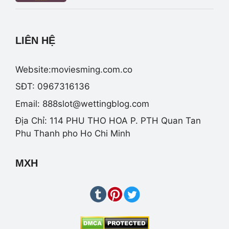
LIÊN HỆ
Website:moviesming.com.co
SĐT: 0967316136
Email:
888slot@wettingblog.com
Địa Chỉ: 114 PHU THO HOA P. PTH Quan Tan
Phu Thanh pho Ho Chi Minh
MXH