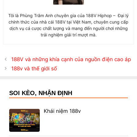
Tôi là Phùng Trâm Anh chuyên gia của 188V Hiphop – Đại lý
chính thức của nhà cái 188V tại Việt Nam, chuyên cung cấp
dịch vụ cá cược chất lượng và mang đến người chơi những
trải nghiệm giải trí mượt mà.
188V và những khía cạnh của nguồn điện cao áp
188v và thế giới số
SOI KÈO, NHẬN ĐỊNH
Khái niệm 188v