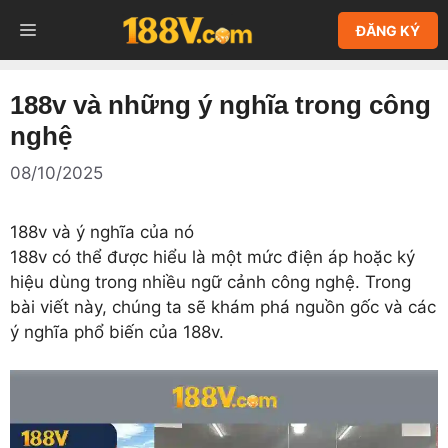
Chuyển
MENU
ĐĂNG KÝ
đến
nội
dung
188v và những ý nghĩa trong công
nghệ
08/10/2025
188v và ý nghĩa của nó
188v có thể được hiểu là một mức điện áp hoặc ký
hiệu dùng trong nhiều ngữ cảnh công nghệ. Trong
bài viết này, chúng ta sẽ khám phá nguồn gốc và các
ý nghĩa phổ biến của 188v.