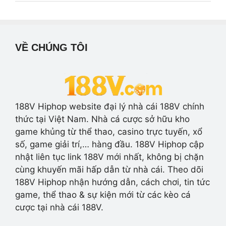
VỀ CHÚNG TÔI
188V Hiphop website đại lý nhà cái 188V chính
thức tại Việt Nam. Nhà cá cược sở hữu kho
game khủng từ thể thao, casino trực tuyến, xổ
số, game giải trí,… hàng đầu. 188V Hiphop cập
nhật liên tục link 188V mới nhất, không bị chặn
cùng khuyến mãi hấp dẫn từ nhà cái. Theo dõi
188V Hiphop nhận hướng dẫn, cách chơi, tin tức
game, thể thao & sự kiện mới từ các kèo cá
cược tại nhà cái 188V.