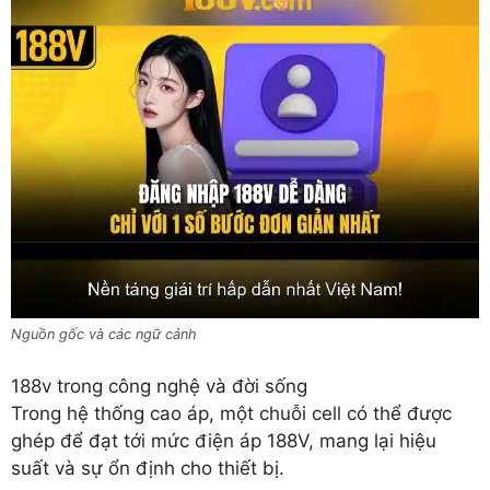
Nguồn gốc và các ngữ cảnh
188v trong công nghệ và đời sống
Trong hệ thống cao áp, một chuỗi cell có thể được
ghép để đạt tới mức điện áp 188V, mang lại hiệu
suất và sự ổn định cho thiết bị.