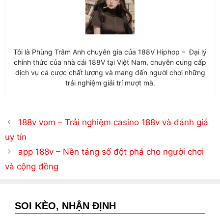
Tôi là Phùng Trâm Anh chuyên gia của 188V Hiphop – Đại lý
chính thức của nhà cái 188V tại Việt Nam, chuyên cung cấp
dịch vụ cá cược chất lượng và mang đến người chơi những
trải nghiệm giải trí mượt mà.
188v vom – Trải nghiệm casino 188v và đánh giá
uy tín
app 188v – Nền tảng số đột phá cho người chơi
và cộng đồng
SOI KÈO, NHẬN ĐỊNH