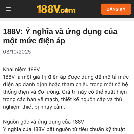
Chuyển
MENU
ĐĂNG KÝ
đến
nội
dung
188V: Ý nghĩa và ứng dụng của
một mức điện áp
08/10/2025
Khái niệm 188V
188V là một giá trị điện áp được dùng để mô tả mức
điện áp danh định hoặc tham chiếu trong một số hệ
thống điện và đo lường. Giá trị này có thể xuất hiện
trong các bản vẽ mạch, thiết kế nguồn cấp và thử
nghiệm thiết bị nhạy cảm.
Nguồn gốc và ứng dụng của 188V
Ý nghĩa của 188V bắt nguồn từ tiêu chuẩn kỹ thuật