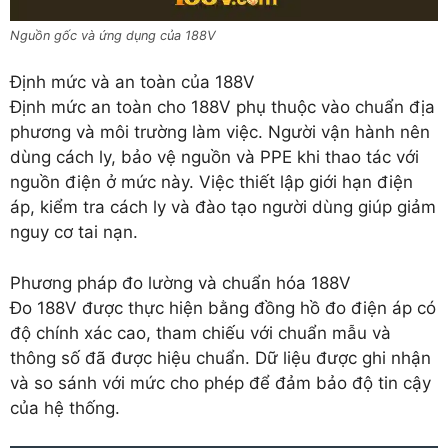
Nguồn gốc và ứng dụng của 188V
Định mức và an toàn của 188V
Định mức an toàn cho 188V phụ thuộc vào chuẩn địa
phương và môi trường làm việc. Người vận hành nên
dùng cách ly, bảo vệ nguồn và PPE khi thao tác với
nguồn điện ở mức này. Việc thiết lập giới hạn điện
áp, kiểm tra cách ly và đào tạo người dùng giúp giảm
nguy cơ tai nạn.
Phương pháp đo lường và chuẩn hóa 188V
Đo 188V được thực hiện bằng đồng hồ đo điện áp có
độ chính xác cao, tham chiếu với chuẩn mẫu và
thông số đã được hiệu chuẩn. Dữ liệu được ghi nhận
và so sánh với mức cho phép để đảm bảo độ tin cậy
của hệ thống.