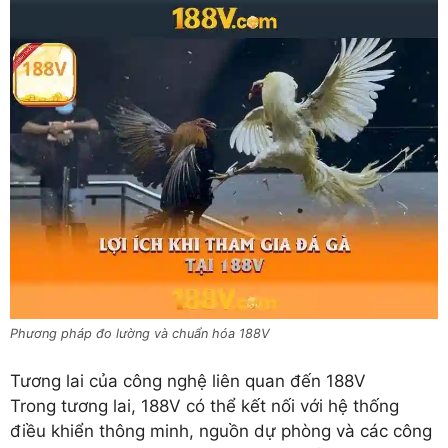
Phương pháp đo lường và chuẩn hóa 188V
Tương lai của công nghệ liên quan đến 188V
Trong tương lai, 188V có thể kết nối với hệ thống
điều khiển thông minh, nguồn dự phòng và các công