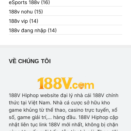
eSports 188v (16)
188v nohu (15)
188v vip (14)
188v đang nhập (14)
VỀ CHÚNG TÔI
188V Hiphop website đại lý nhà cái 188V chính
thức tại Việt Nam. Nhà cá cược sở hữu kho
game khủng từ thể thao, casino trực tuyến, xổ
số, game giải trí,… hàng đầu. 188V Hiphop cập
nhật liên tục link 188V mới nhất, không bị chặn