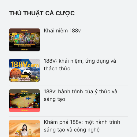
THỦ THUẬT CÁ CƯỢC
Khái niệm 188v
188V: khái niệm, ứng dụng và
thách thức
188v: hành trình của ý thức và
sáng tạo
Khám phá 188v: một hành trình
sáng tạo và công nghệ