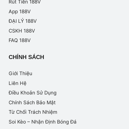
Rút Tiền 188V
App 188V
ĐẠI LÝ 188V
CSKH 188V
FAQ 188V
CHÍNH SÁCH
Giới Thiệu
Liên Hệ
Điều Khoản Sử Dụng
Chính Sách Bảo Mật
Từ Chối Trách Nhiệm
Soi Kèo – Nhận Định Bóng Đá