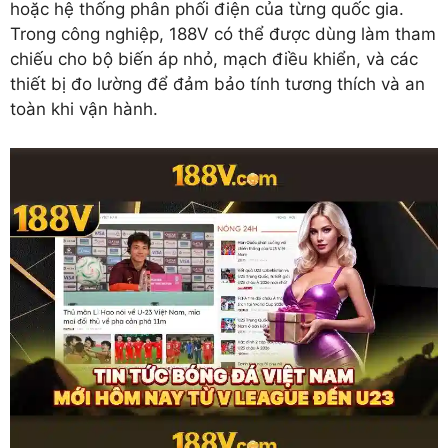
hoặc hệ thống phân phối điện của từng quốc gia.
Trong công nghiệp, 188V có thể được dùng làm tham
chiếu cho bộ biến áp nhỏ, mạch điều khiển, và các
thiết bị đo lường để đảm bảo tính tương thích và an
toàn khi vận hành.