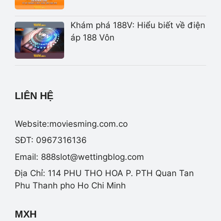
Khám phá 188V: Hiểu biết về điện
áp 188 Vôn
LIÊN HỆ
Website:moviesming.com.co
SĐT: 0967316136
Email:
888slot@wettingblog.com
Địa Chỉ: 114 PHU THO HOA P. PTH Quan Tan
Phu Thanh pho Ho Chi Minh
MXH