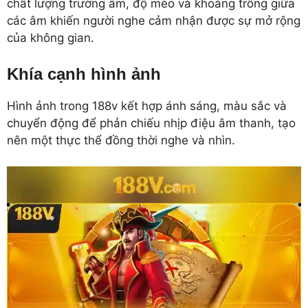
chất lượng trường âm, độ méo và khoảng trống giữa
các âm khiến người nghe cảm nhận được sự mở rộng
của không gian.
Khía cạnh hình ảnh
Hình ảnh trong 188v kết hợp ánh sáng, màu sắc và
chuyển động để phản chiếu nhịp điệu âm thanh, tạo
nên một thực thể đồng thời nghe và nhìn.