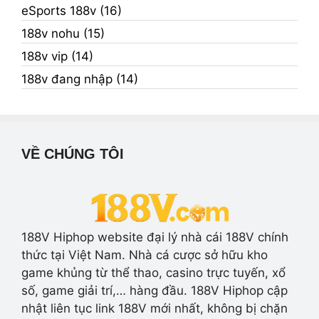
eSports 188v (16)
188v nohu (15)
188v vip (14)
188v đang nhập (14)
VỀ CHÚNG TÔI
188V Hiphop website đại lý nhà cái 188V chính
thức tại Việt Nam. Nhà cá cược sở hữu kho
game khủng từ thể thao, casino trực tuyến, xổ
số, game giải trí,… hàng đầu. 188V Hiphop cập
nhật liên tục link 188V mới nhất, không bị chặn