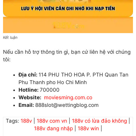
Kết luận
Nếu cần hỗ trợ thông tin gì, bạn cứ liên hệ với chúng
tôi:
Địa chỉ:
114 PHU THO HOA P. PTH Quan Tan
Phu Thanh pho Ho Chi Minh
Hotline:
700000
Website:
moviesming.com.co
Email:
888slot@wettingblog.com
Tags:
188v
|
188v com vn
|
188v có lừa đảo không
|
188v đang nhập
|
188v win
|