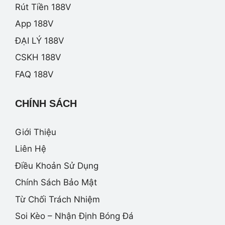
Rút Tiền 188V
App 188V
ĐẠI LÝ 188V
CSKH 188V
FAQ 188V
CHÍNH SÁCH
Giới Thiệu
Liên Hệ
Điều Khoản Sử Dụng
Chính Sách Bảo Mật
Từ Chối Trách Nhiệm
Soi Kèo – Nhận Định Bóng Đá