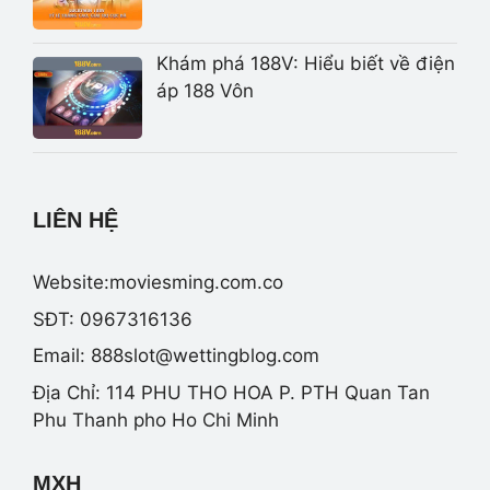
Khám phá 188V: Hiểu biết về điện
áp 188 Vôn
LIÊN HỆ
Website:moviesming.com.co
SĐT: 0967316136
Email:
888slot@wettingblog.com
Địa Chỉ: 114 PHU THO HOA P. PTH Quan Tan
Phu Thanh pho Ho Chi Minh
MXH