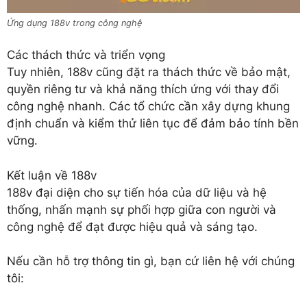
Ứng dụng 188v trong công nghệ
Các thách thức và triển vọng
Tuy nhiên, 188v cũng đặt ra thách thức về bảo mật,
quyền riêng tư và khả năng thích ứng với thay đổi
công nghệ nhanh. Các tổ chức cần xây dựng khung
định chuẩn và kiểm thử liên tục để đảm bảo tính bền
vững.
Kết luận về 188v
188v đại diện cho sự tiến hóa của dữ liệu và hệ
thống, nhấn mạnh sự phối hợp giữa con người và
công nghệ để đạt được hiệu quả và sáng tạo.
Nếu cần hỗ trợ thông tin gì, bạn cứ liên hệ với chúng
tôi: