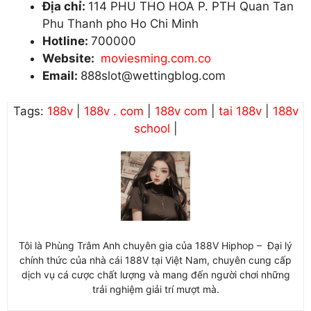
Địa chỉ:
114 PHU THO HOA P. PTH Quan Tan
Phu Thanh pho Ho Chi Minh
Hotline:
700000
Website:
moviesming.com.co
Email:
888slot@wettingblog.com
Tags:
188v
|
188v . com
|
188v com
|
tai 188v
|
188v
school
|
Tôi là Phùng Trâm Anh chuyên gia của 188V Hiphop – Đại lý
chính thức của nhà cái 188V tại Việt Nam, chuyên cung cấp
dịch vụ cá cược chất lượng và mang đến người chơi những
trải nghiệm giải trí mượt mà.