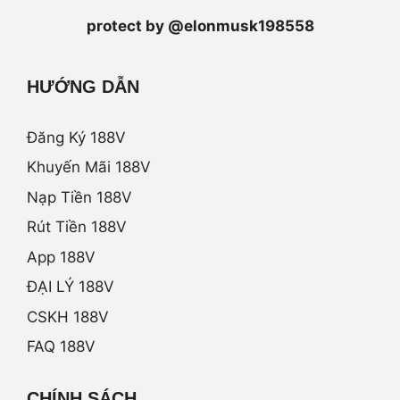
protect by @elonmusk198558
HƯỚNG DẪN
Đăng Ký 188V
Khuyến Mãi 188V
Nạp Tiền 188V
Rút Tiền 188V
App 188V
ĐẠI LÝ 188V
CSKH 188V
FAQ 188V
CHÍNH SÁCH