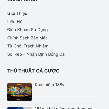
Giới Thiệu
Liên Hệ
Điều Khoản Sử Dụng
Chính Sách Bảo Mật
Từ Chối Trách Nhiệm
Soi Kèo – Nhận Định Bóng Đá
THỦ THUẬT CÁ CƯỢC
Khái niệm 188v
188V: khái niệm, ứng dụng và