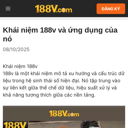
Chuyển
MENU
ĐĂNG KÝ
đến
nội
dung
Khái niệm 188v và ứng dụng của
nó
08/10/2025
Khái niệm 188v
188v là một khái niệm mô tả xu hướng và cấu trúc dữ
liệu trong hệ sinh thái số hiện đại. Nó tập trung vào
sự liên kết giữa thể chế dữ liệu, hiệu suất xử lý và
khả năng tương thích giữa các nền tảng.