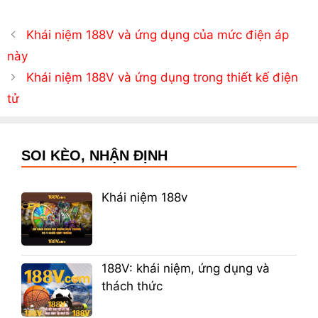
Khái niệm 188V và ứng dụng của mức điện áp
này
Khái niệm 188V và ứng dụng trong thiết kế điện
tử
SOI KÈO, NHẬN ĐỊNH
Khái niệm 188v
188V: khái niệm, ứng dụng và
thách thức