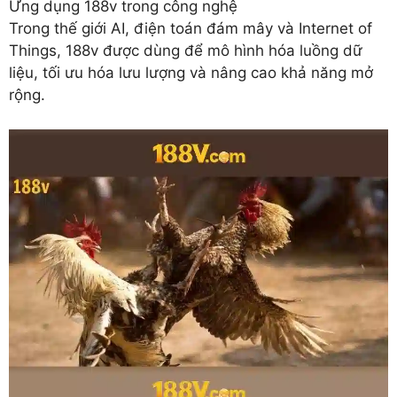
Ứng dụng 188v trong công nghệ
Trong thế giới AI, điện toán đám mây và Internet of
Things, 188v được dùng để mô hình hóa luồng dữ
liệu, tối ưu hóa lưu lượng và nâng cao khả năng mở
rộng.