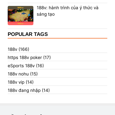
188v: hành trình của ý thức và
sáng tạo
POPULAR TAGS
188v (166)
https 188v poker (17)
eSports 188v (16)
188v nohu (15)
188v vip (14)
188v đang nhập (14)