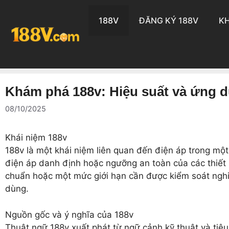
Chuyển
đến
188V
ĐĂNG KÝ 188V
KH
nội
dung
Khám phá 188v: Hiệu suất và ứng 
08/10/2025
Khái niệm 188v
188v là một khái niệm liên quan đến điện áp trong mộ
điện áp danh định hoặc ngưỡng an toàn của các thiết 
chuẩn hoặc một mức giới hạn cần được kiểm soát ngh
dùng.
Nguồn gốc và ý nghĩa của 188v
Thuật ngữ 188v xuất phát từ ngữ cảnh kỹ thuật và tiê