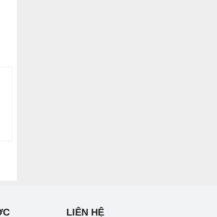
ỢC
LIÊN HỆ