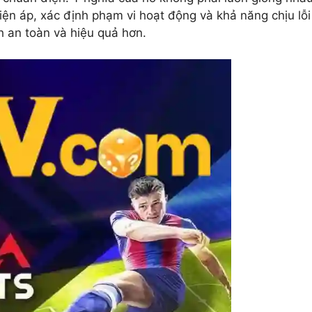
ện áp, xác định phạm vi hoạt động và khả năng chịu lỗi
ch an toàn và hiệu quả hơn.