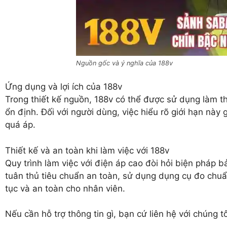
Nguồn gốc và ý nghĩa của 188v
Ứng dụng và lợi ích của 188v
Trong thiết kế nguồn, 188v có thể được sử dụng làm th
ổn định. Đối với người dùng, việc hiểu rõ giới hạn này
quá áp.
Thiết kế và an toàn khi làm việc với 188v
Quy trình làm việc với điện áp cao đòi hỏi biện pháp b
tuân thủ tiêu chuẩn an toàn, sử dụng dụng cụ đo chu
tục và an toàn cho nhân viên.
Nếu cần hỗ trợ thông tin gì, bạn cứ liên hệ với chúng t