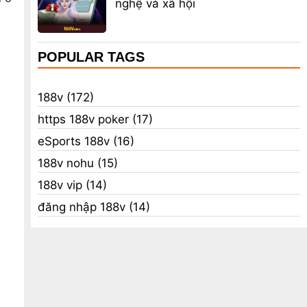
nghệ và xã hội
POPULAR TAGS
188v (172)
https 188v poker (17)
eSports 188v (16)
188v nohu (15)
188v vip (14)
đăng nhập 188v (14)