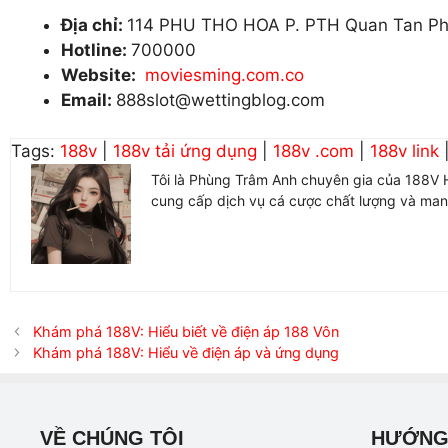
Địa chỉ:
114 PHU THO HOA P. PTH Quan Tan Ph
Hotline:
700000
Website:
moviesming.com.co
Email:
888slot@wettingblog.com
Tags:
188v
|
188v tải ứng dụng
|
188v .com
|
188v link
Tôi là Phùng Trâm Anh chuyên gia của 188V H
cung cấp dịch vụ cá cược chất lượng và mang
Khám phá 188V: Hiểu biết về điện áp 188 Vôn
Khám phá 188V: Hiểu về điện áp và ứng dụng
VỀ CHÚNG TÔI
HƯỚNG