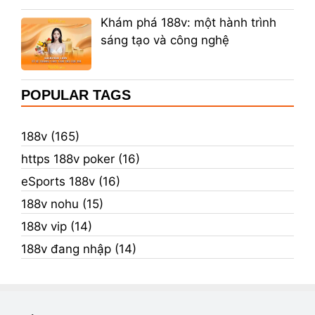
Khám phá 188v: một hành trình
sáng tạo và công nghệ
POPULAR TAGS
188v (165)
https 188v poker (16)
eSports 188v (16)
188v nohu (15)
188v vip (14)
188v đang nhập (14)