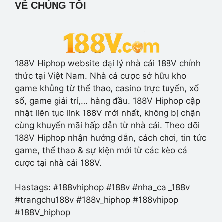
VỀ CHÚNG TÔI
188V Hiphop website đại lý nhà cái 188V chính
thức tại Việt Nam. Nhà cá cược sở hữu kho
game khủng từ thể thao, casino trực tuyến, xổ
số, game giải trí,… hàng đầu. 188V Hiphop cập
nhật liên tục link 188V mới nhất, không bị chặn
cùng khuyến mãi hấp dẫn từ nhà cái. Theo dõi
188V Hiphop nhận hướng dẫn, cách chơi, tin tức
game, thể thao & sự kiện mới từ các kèo cá
cược tại nhà cái 188V.
Hastags: #188vhiphop #188v #nha_cai_188v
#trangchu188v #188v_hiphop #188vhipop
#188V_hiphop