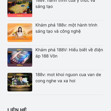
188v: hành trình của ý thức và
sáng tạo
Khám phá 188v: một hành trình
sáng tạo và công nghệ
Khám phá 188V: Hiểu biết về điện
áp 188 Vôn
188v: mot khoi nguon cua van de
cong nghe va xa hoi
LIÊN HỆ