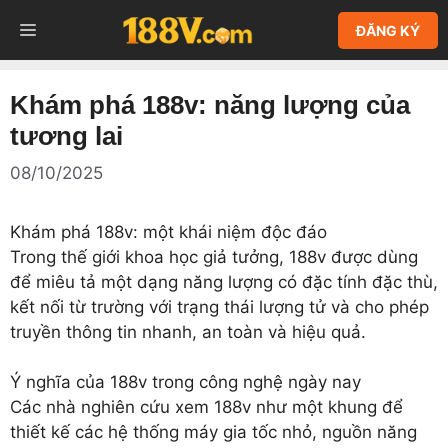
Chuyển
MENU
ĐĂNG KÝ
đến
nội
dung
Khám phá 188v: năng lượng của
tương lai
08/10/2025
Khám phá 188v: một khái niệm độc đáo
Trong thế giới khoa học giả tưởng, 188v được dùng
để miêu tả một dạng năng lượng có đặc tính đặc thù,
kết nối từ trường với trạng thái lượng tử và cho phép
truyền thông tin nhanh, an toàn và hiệu quả.
Ý nghĩa của 188v trong công nghệ ngày nay
Các nhà nghiên cứu xem 188v như một khung để
thiết kế các hệ thống máy gia tốc nhỏ, nguồn năng