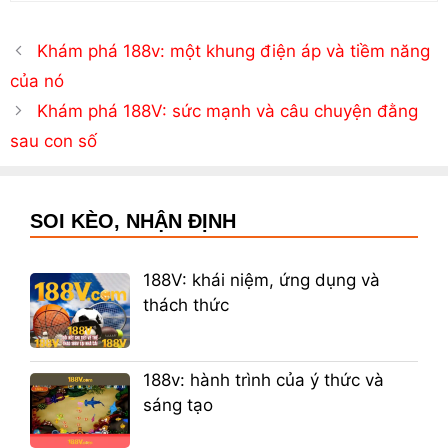
Khám phá 188v: một khung điện áp và tiềm năng
của nó
Khám phá 188V: sức mạnh và câu chuyện đằng
sau con số
SOI KÈO, NHẬN ĐỊNH
188V: khái niệm, ứng dụng và
thách thức
188v: hành trình của ý thức và
sáng tạo