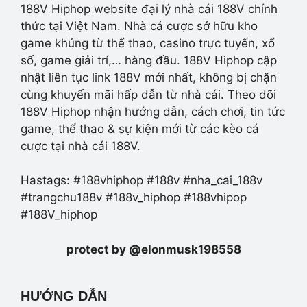
188V Hiphop website đại lý nhà cái 188V chính
thức tại Việt Nam. Nhà cá cược sở hữu kho
game khủng từ thể thao, casino trực tuyến, xổ
số, game giải trí,… hàng đầu. 188V Hiphop cập
nhật liên tục link 188V mới nhất, không bị chặn
cùng khuyến mãi hấp dẫn từ nhà cái. Theo dõi
188V Hiphop nhận hướng dẫn, cách chơi, tin tức
game, thể thao & sự kiện mới từ các kèo cá
cược tại nhà cái 188V.
Hastags: #188vhiphop #188v #nha_cai_188v
#trangchu188v #188v_hiphop #188vhipop
#188V_hiphop
protect by @elonmusk198558
HƯỚNG DẪN