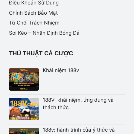
Điều Khoản Sử Dụng
Chính Sách Bảo Mật
Từ Chối Trách Nhiệm
Soi Kèo – Nhận Định Bóng Đá
THỦ THUẬT CÁ CƯỢC
Khái niệm 188v
188V: khái niệm, ứng dụng và
thách thức
188v: hành trình của ý thức và