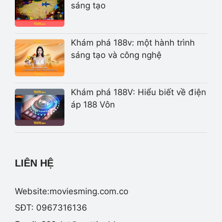
sáng tạo
Khám phá 188v: một hành trình
sáng tạo và công nghệ
Khám phá 188V: Hiểu biết về điện
áp 188 Vôn
LIÊN HỆ
Website:moviesming.com.co
SĐT: 0967316136