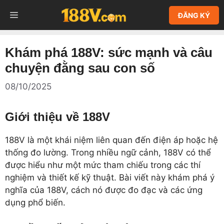
Chuyển
MENU
ĐĂNG KÝ
đến
nội
dung
Khám phá 188V: sức mạnh và câu
chuyện đằng sau con số
08/10/2025
Giới thiệu về 188V
188V là một khái niệm liên quan đến điện áp hoặc hệ
thống đo lường. Trong nhiều ngữ cảnh, 188V có thể
được hiểu như một mức tham chiếu trong các thí
nghiệm và thiết kế kỹ thuật. Bài viết này khám phá ý
nghĩa của 188V, cách nó được đo đạc và các ứng
dụng phổ biến.