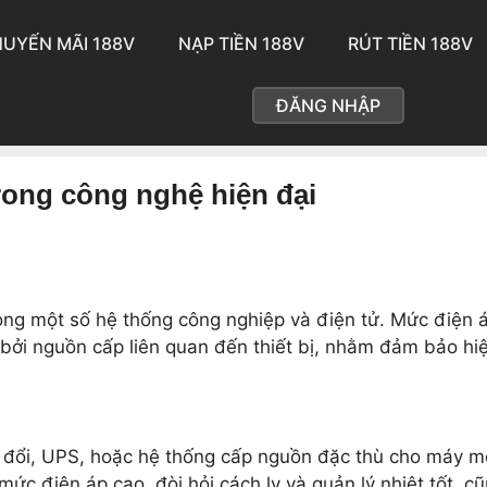
UYẾN MÃI 188V
NẠP TIỀN 188V
RÚT TIỀN 188V
ĐĂNG NHẬP
rong công nghệ hiện đại
ng một số hệ thống công nghiệp và điện tử. Mức điện 
 bởi nguồn cấp liên quan đến thiết bị, nhằm đảm bảo hi
n đổi, UPS, hoặc hệ thống cấp nguồn đặc thù cho máy m
mức điện áp cao, đòi hỏi cách ly và quản lý nhiệt tốt, c