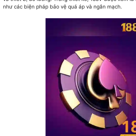
như các biện pháp bảo vệ quá áp và ngắn mạch.