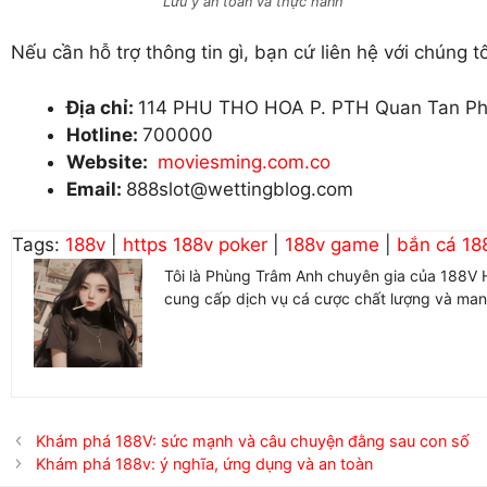
Lưu ý an toàn và thực hành
Nếu cần hỗ trợ thông tin gì, bạn cứ liên hệ với chúng t
Địa chỉ:
114 PHU THO HOA P. PTH Quan Tan Ph
Hotline:
700000
Website:
moviesming.com.co
Email:
888slot@wettingblog.com
Tags:
188v
|
https 188v poker
|
188v game
|
bắn cá 18
Tôi là Phùng Trâm Anh chuyên gia của 188V H
cung cấp dịch vụ cá cược chất lượng và mang
Khám phá 188V: sức mạnh và câu chuyện đằng sau con số
Khám phá 188v: ý nghĩa, ứng dụng và an toàn